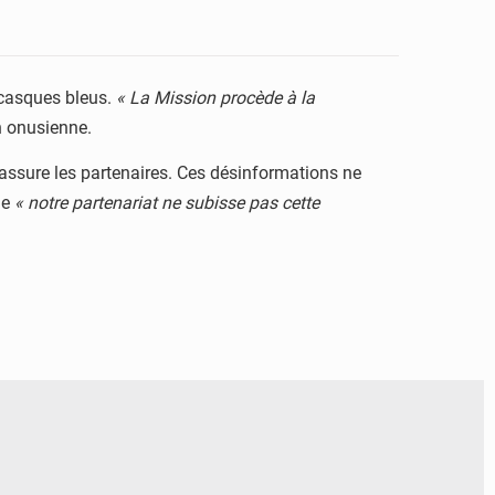
 casques bleus.
« La Mission procède à la
on onusienne.
rassure les partenaires. Ces désinformations ne
ue
« notre partenariat ne subisse pas cette
© Actualité.cd