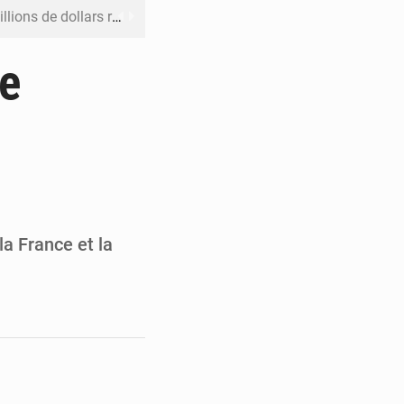
rs reporté à la mi-août
 l’échec de son projet de réforme
ce
e contre le Rwanda à la CIJ
ku avec 200 passagers à bord
er la propagande de l’AFC-M23
a France et la