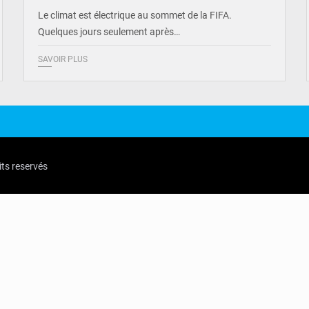
Le climat est électrique au sommet de la FIFA.
Quelques jours seulement après…
SAVOIR PLUS
its reservés