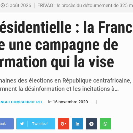
5 août 2026
FRIVAO : le procès du détournement de 325 millions de dolla
5 août 2026
FIFA : sous pression, Gianni Infantino convoque une réunion de crise au Maroc après
sidentielle : la Fran
5 août 2026
Génocide, guerres et pillages : La RDC obtient un calendrier judiciair
e une campagne de
5 août 2026
Alerte Ebola à Kinshasa : Un bateau sous haute surveillance accoste à Malu
rmation qui la vise
5 août 2026
RDC : Christian Bosembe annonce la fermeture imminente de TikTok pour stopp
ines des élections en République centrafricaine, l
nent la désinformation et les incitations à…
le:
16 novembre 2020
NGUI.COM SOURCE RFI
book
Tweetez!