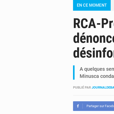
EN CE MOMENT
RCA-Pré
dénonc
désinfo
A quelques sema
Minusca condam
PUBLIÉ PAR
JOURNALDEBA
Partager sur Face