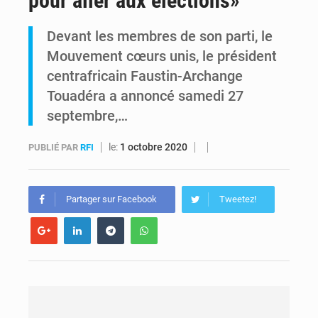
pour aller aux élections»
RDC : Raïssa Malu lance les préparatifs d’une Table ronde nationale sur l’éducation inclusive des enfants handicapés
Devant les membres de son parti, le
Mouvement cœurs unis, le président
Shadary et Minaku enfin transférés à l’auditorat militaire après 200 jours d’opacité
centrafricain Faustin-Archange
Touadéra a annoncé samedi 27
septembre,…
le:
1 octobre 2020
PUBLIÉ PAR
RFI
Partager sur Facebook
Tweetez!