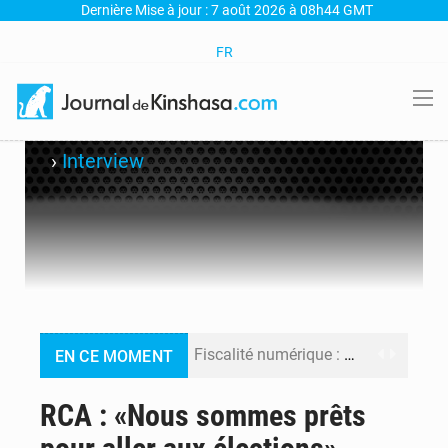
Dernière Mise à jour : 7 août 2026 à 08h44 GMT
FR
›
Interview
Fiscalité numérique : Seules les startups bénéficient de l’exonération, mais l’arrêté interministériel reste en vigueur (Mise au point)
EN CE MOMENT
RDC : Kinshasa annonce des analyses croisées après des allégations sur des traces d’uranium dans le cobalt exporté
RCA : «Nous sommes prêts
Comment des milliers d’Africains protègent et font fructifier leur argent avec l’USDT