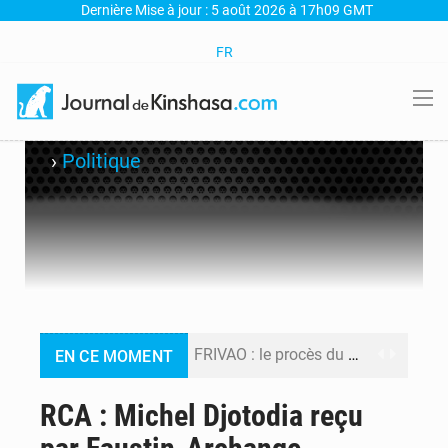
Dernière Mise à jour : 5 août 2026 à 17h09 GMT
FR
›
Politique
FRIVAO : le procès du détournement de 325 millions de dollars reporté à la mi-août
EN CE MOMENT
FIFA : sous pression, Gianni Infantino convoque une réunion de crise au Maroc après l’échec de son projet de réforme
RCA : Michel Djotodia reçu
Génocide, guerres et pillages : La RDC obtient un calendrier judiciaire contre le Rwanda à la CIJ