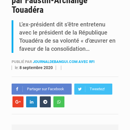
par Faustin-Archange
Touadéra
Alerte Ebola à Kinshasa : Un bateau sous haute surveillance accoste à Maluku avec 200 passagers à bord
L’ex-président dit s’être entretenu
RDC : Christian Bosembe annonce la fermeture imminente de TikTok pour stopper la propagande de l’AFC-M23
avec le président de la République
Touadéra de sa volonté « d’œuvrer en
faveur de la consolidation…
PUBLIÉ PAR
JOURNALDEBANGUI.COM AVEC RFI
le:
8 septembre 2020
Partager sur Facebook
Tweetez!