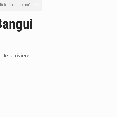
riel reste en vigueur (Mise au point)
’uranium dans le cobalt exporté
Bangui
 leur argent avec l’USDT
 inclusive des enfants handicapés
rès 200 jours d’opacité
 de la rivière