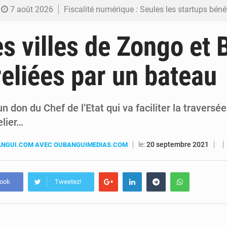
7 août 2026
Fiscalité numérique : Seules les startups bénéficient de l’exonération, mais l’arrêté interministé
7 août 2026
RDC : Kinshasa annonce des analyses croisées après des allégations sur des traces d
es villes de Zongo et 
6 août 2026
Comment des milliers d’Africains protègent et font fructifier
reliées par un bateau
6 août 2026
RDC : Raïssa Malu lance les préparatifs d’une Table ronde nationale sur l’éducation
6 août 2026
Shadary et Minaku enfin transférés à l’auditorat militaire ap
n don du Chef de l’Etat qui va faciliter la traversée
elier…
le:
20 septembre 2021
NGUI.COM AVEC OUBANGUIMEDIAS.COM
book
Tweetez!