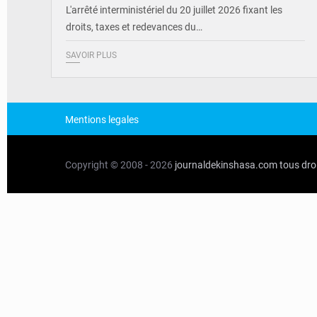
L'arrêté interministériel du 20 juillet 2026 fixant les
droits, taxes et redevances du…
SAVOIR PLUS
Mentions legales
Copyright © 2008 - 2026
journaldekinshasa.com
tous dro