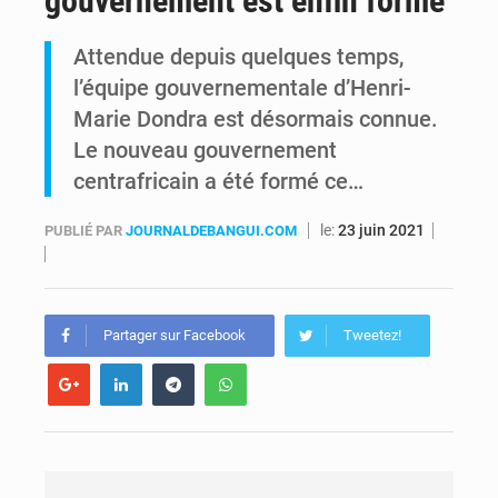
gouvernement est enfin formé
FIFA : sous pression, Gianni Infantino convoque une réunion de crise au Maroc après l’échec de son projet de réforme
Attendue depuis quelques temps,
l’équipe gouvernementale d’Henri-
Génocide, guerres et pillages : La RDC obtient un calendrier judiciaire contre le Rwanda à la CIJ
Marie Dondra est désormais connue.
Le nouveau gouvernement
centrafricain a été formé ce…
le:
23 juin 2021
PUBLIÉ PAR
JOURNALDEBANGUI.COM
Partager sur Facebook
Tweetez!