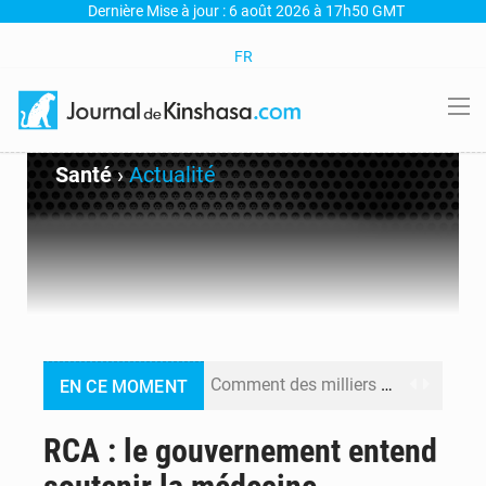
Dernière Mise à jour : 6 août 2026 à 17h50 GMT
FR
Santé
›
Actualité
Comment des milliers d’Africains protègent et font fructifier leur argent avec l’USDT
EN CE MOMENT
RDC : Raïssa Malu lance les préparatifs d’une Table ronde nationale sur l’éducation inclusive des enfants handicapés
RCA : le gouvernement entend
Shadary et Minaku enfin transférés à l’auditorat militaire après 200 jours d’opacité