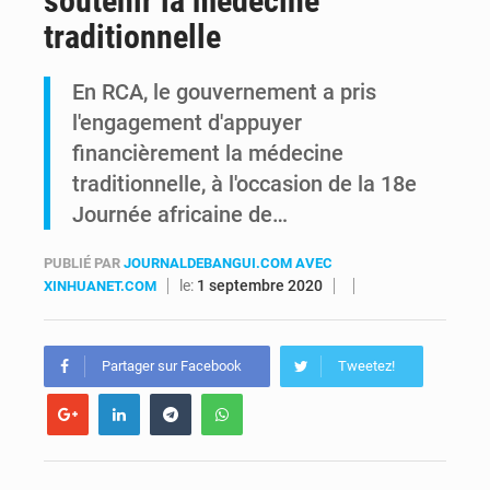
soutenir la médecine
traditionnelle
Kinshasa : Le Gouvernement provincial annonce la construction imminente du boulevard Étienne Tshisekedi
En RCA, le gouvernement a pris
Ebola Bundibugyo : Tshisekedi mobilise le Gouvernement, l’OMS et Africa CDC pour renforcer la riposte
l'engagement d'appuyer
financièrement la médecine
traditionnelle, à l'occasion de la 18e
Journée africaine de…
PUBLIÉ PAR
JOURNALDEBANGUI.COM AVEC
le:
1 septembre 2020
XINHUANET.COM
Partager sur Facebook
Tweetez!