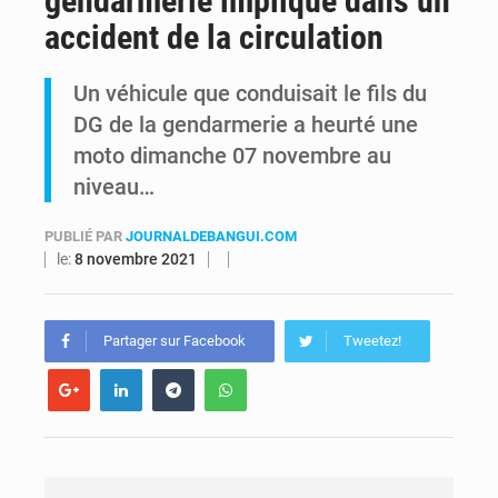
gendarmerie impliqué dans un
accident de la circulation
Ebola Bundibugyo : Tshisekedi mobilise le Gouvernement, l’OMS et Africa CDC pour renforcer la riposte
Un véhicule que conduisait le fils du
Ebola : Kinshasa renforce son dispositif après l’interception d’un bateau suspect
DG de la gendarmerie a heurté une
moto dimanche 07 novembre au
niveau…
PUBLIÉ PAR
JOURNALDEBANGUI.COM
le:
8 novembre 2021
Partager sur Facebook
Tweetez!