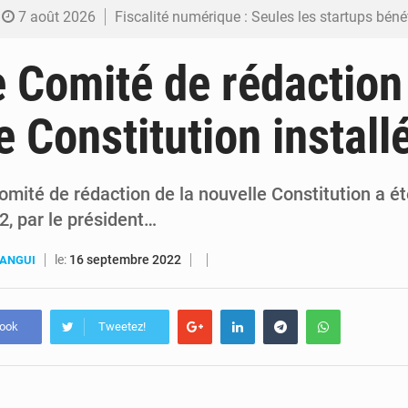
7 août 2026
Fiscalité numérique : Seules les startups bénéficient de l’exonération, mais l’arrêté interministé
7 août 2026
RDC : Kinshasa annonce des analyses croisées après des allégations sur des traces d
e Comité de rédaction
6 août 2026
Comment des milliers d’Africains protègent et font fructifier
e Constitution install
6 août 2026
RDC : Raïssa Malu lance les préparatifs d’une Table ronde nationale sur l’éducation
6 août 2026
Shadary et Minaku enfin transférés à l’auditorat militaire ap
mité de rédaction de la nouvelle Constitution a été
, par le président…
le:
16 septembre 2022
BANGUI
book
Tweetez!