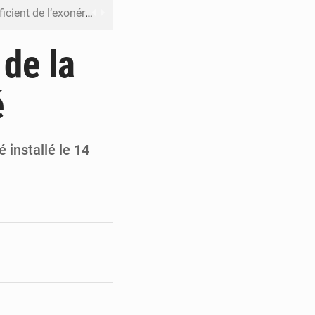
riel reste en vigueur (Mise au point)
’uranium dans le cobalt exporté
 de la
 leur argent avec l’USDT
é
 inclusive des enfants handicapés
rès 200 jours d’opacité
 installé le 14