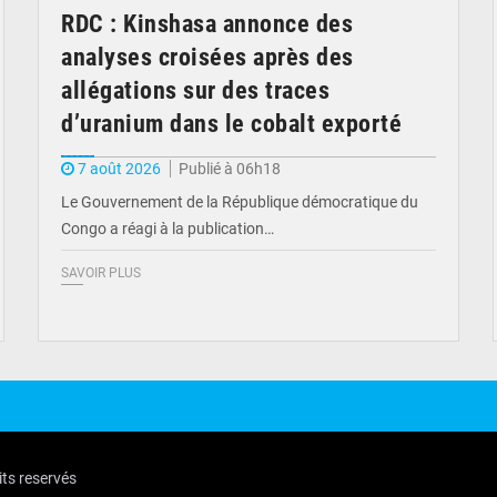
RDC : Kinshasa annonce des
analyses croisées après des
allégations sur des traces
d’uranium dans le cobalt exporté
7 août 2026
Publié à 06h18
Le Gouvernement de la République démocratique du
Congo a réagi à la publication…
SAVOIR PLUS
its reservés