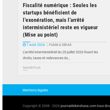
Fiscalité numérique : Seules les
startups bénéficient de
l’exonération, mais l’arrêté
interministériel reste en vigueur
(Mise au point)
7 août 2026
Publié à 08h44
L'arrêté interministériel du 20 juillet 2026 fixant les
droits, taxes et redevances du…
SAVOIR PLUS
Mentions legales
Copyright © 2008 - 2026
journaldekinshasa.com
tous dro