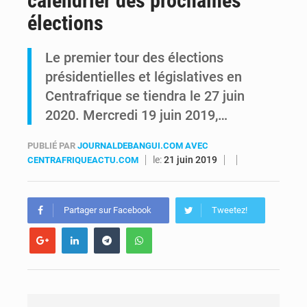
calendrier des prochaines
élections
Comment des milliers d’Africains protègent et font fructifier leur argent avec l’USDT
Le premier tour des élections
RDC : Raïssa Malu lance les préparatifs d’une Table ronde nationale sur l’éducation inclusive des enfants handicapés
présidentielles et législatives en
Centrafrique se tiendra le 27 juin
2020. Mercredi 19 juin 2019,…
PUBLIÉ PAR
JOURNALDEBANGUI.COM AVEC
le:
21 juin 2019
CENTRAFRIQUEACTU.COM
Partager sur Facebook
Tweetez!