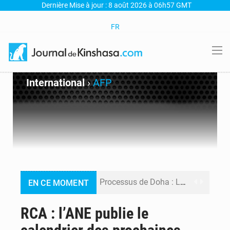
Dernière Mise à jour : 8 août 2026 à 06h57 GMT
FR
International
›
AFP
Processus de Doha : La RDC libère 15 prisonniers et réaffirme sa détermination à respecter ses engagements
EN CE MOMENT
Fiscalité numérique : Seules les startups bénéficient de l’exonération, mais l’arrêté interministériel reste en vigueur (Mise au point)
RCA : l’ANE publie le
RDC : Kinshasa annonce des analyses croisées après des allégations sur des traces d’uranium dans le cobalt exporté