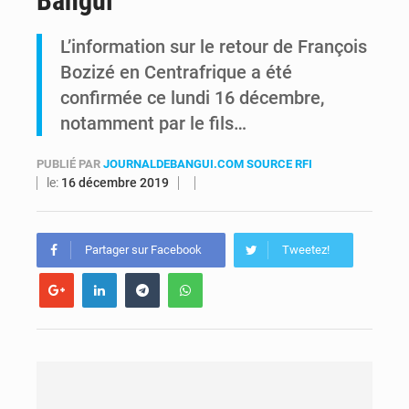
Bangui
Comment des milliers d’Africains protègent et font fructifier leur argent avec l’USDT
L’information sur le retour de François
Bozizé en Centrafrique a été
RDC : Raïssa Malu lance les préparatifs d’une Table ronde nationale sur l’éducation inclusive des enfants handicapés
confirmée ce lundi 16 décembre,
notamment par le fils…
PUBLIÉ PAR
JOURNALDEBANGUI.COM SOURCE RFI
le:
16 décembre 2019
Partager sur Facebook
Tweetez!