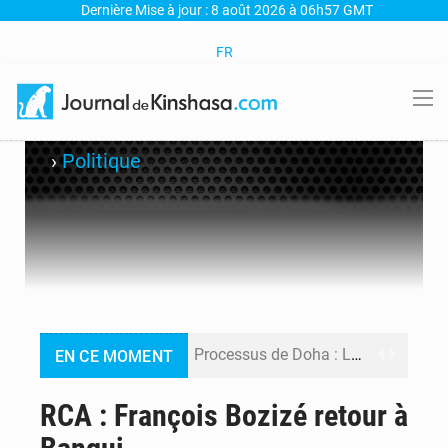
Dernière Mise à jour : 8 août 2026 à 06h57 GMT
FR
›
Politique
Processus de Doha : La RDC libère 15 prisonniers et réaffirme sa détermination à respecter ses engagements
EN CE MOMENT
Fiscalité numérique : Seules les startups bénéficient de l’exonération, mais l’arrêté interministériel reste en vigueur (Mise au point)
RCA : François Bozizé retour à
RDC : Kinshasa annonce des analyses croisées après des allégations sur des traces d’uranium dans le cobalt exporté