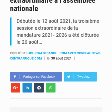
extraordinaire à l’assemblée
nationale
RDC : Raïssa Malu lance les préparatifs d’une Table ronde nationale sur l’éducation inclusive des enfants handicapés
Débutée le 12 août 2021, la troisième
Shadary et Minaku enfin transférés à l’auditorat militaire après 200 jours d’opacité
session extraordinaire de la
mandature 2021- 2026 a été clôturée
le 26 août…
PUBLIÉ PAR
JOURNALDEBANGUI.COM AVEC CORBEAUNEWS-
le:
30 août 2021
CENTRAFRIQUE.COM
Partager sur Facebook
Tweetez!