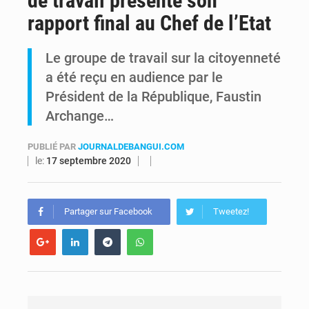
de travail présente son
rapport final au Chef de l’Etat
Alerte Ebola à Kinshasa : Un bateau sous haute surveillance accoste à Maluku avec 200 passagers à bord
Le groupe de travail sur la citoyenneté
RDC : Christian Bosembe annonce la fermeture imminente de TikTok pour stopper la propagande de l’AFC-M23
a été reçu en audience par le
Président de la République, Faustin
Archange…
PUBLIÉ PAR
JOURNALDEBANGUI.COM
le:
17 septembre 2020
Partager sur Facebook
Tweetez!