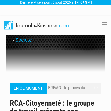
Dernière Mise à jour : 5 août 2026 à 17h09 GMT
FR
›
Société
FRIVAO : le procès du détournement de 325 millions de dollars reporté à la mi-août
EN CE MOMENT
FIFA : sous pression, Gianni Infantino convoque une réunion de crise au Maroc après l’échec de son projet de réforme
RCA-Citoyenneté : le groupe
Génocide, guerres et pillages : La RDC obtient un calendrier judiciaire contre le Rwanda à la CIJ