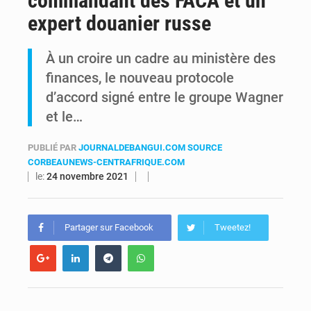
commandant des FACA et un
expert douanier russe
RDC : Raïssa Malu lance les préparatifs d’une Table ronde nationale sur l’éducation inclusive des enfants handicapés
À un croire un cadre au ministère des
Shadary et Minaku enfin transférés à l’auditorat militaire après 200 jours d’opacité
finances, le nouveau protocole
d’accord signé entre le groupe Wagner
et le…
PUBLIÉ PAR
JOURNALDEBANGUI.COM SOURCE
CORBEAUNEWS-CENTRAFRIQUE.COM
le:
24 novembre 2021
Partager sur Facebook
Tweetez!