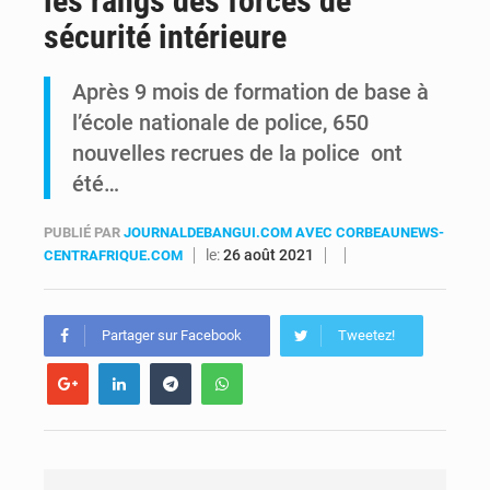
les rangs des forces de
sécurité intérieure
RDC : Raïssa Malu lance les préparatifs d’une Table ronde nationale sur l’éducation inclusive des enfants handicapés
Après 9 mois de formation de base à
Shadary et Minaku enfin transférés à l’auditorat militaire après 200 jours d’opacité
l’école nationale de police, 650
nouvelles recrues de la police ont
été…
PUBLIÉ PAR
JOURNALDEBANGUI.COM AVEC CORBEAUNEWS-
le:
26 août 2021
CENTRAFRIQUE.COM
Partager sur Facebook
Tweetez!