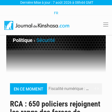
Dernière Mise à jour : 7 août 2026 à 08h44 GMT
FR
Politique
›
Sécurité
Fiscalité numérique : Seules les startups bénéficient de l’exonération, mais l’arrêté interministériel reste en vigueur (Mise au point)
EN CE MOMENT
RDC : Kinshasa annonce des analyses croisées après des allégations sur des traces d’uranium dans le cobalt exporté
RCA : 650 policiers rejoignent
Comment des milliers d’Africains protègent et font fructifier leur argent avec l’USDT