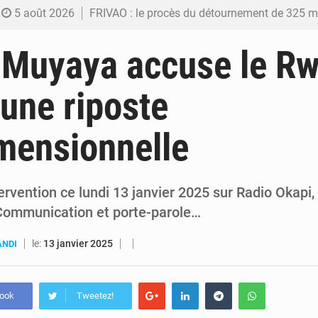
5 août 2026
FRIVAO : le procès du détournement de 325 millions de dolla
5 août 2026
FIFA : sous pression, Gianni Infantino convoque une réunion de crise au Maroc après
 Muyaya accuse le R
5 août 2026
Génocide, guerres et pillages : La RDC obtient un calendrier judiciair
une riposte
5 août 2026
Alerte Ebola à Kinshasa : Un bateau sous haute surveillance accoste à Malu
mensionnelle
5 août 2026
RDC : Christian Bosembe annonce la fermeture imminente de TikTok pour stopp
ervention ce lundi 13 janvier 2025 sur Radio Okapi
 Communication et porte-parole…
le:
13 janvier 2025
ANDI
book
Tweetez!