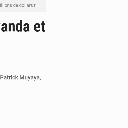
rs reporté à la mi-août
 l’échec de son projet de réforme
wanda et
e contre le Rwanda à la CIJ
ku avec 200 passagers à bord
er la propagande de l’AFC-M23
, Patrick Muyaya,