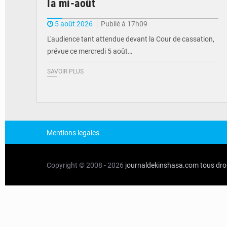
la mi-août
5 août 2026
Publié à 17h09
L'audience tant attendue devant la Cour de cassation,
prévue ce mercredi 5 août…
SAVOIR PLUS
Mentions legales
Copyright © 2008 - 2026
journaldekinshasa.com
tous dro