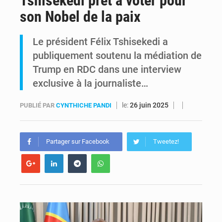
Tshisekedi prêt à voter pour
son Nobel de la paix
Shadary et Minaku enfin transférés à l’auditorat militaire après 200 jours d’opacité
Le président Félix Tshisekedi a
Kinshasa : Le Gouvernement provincial annonce la construction imminente du boulevard Étienne Tshisekedi
publiquement soutenu la médiation de
Trump en RDC dans une interview
exclusive à la journaliste…
le:
26 juin 2025
PUBLIÉ PAR
CYNTHICHE PANDI
Partager sur Facebook
Tweetez!