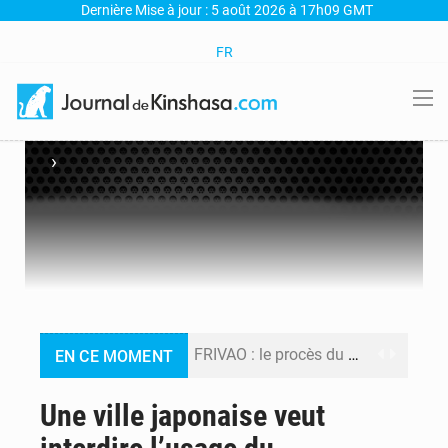
Dernière Mise à jour : 5 août 2026 à 17h09 GMT
FR
›
FRIVAO : le procès du détournement de 325 millions de dollars reporté à la mi-août
EN CE MOMENT
FIFA : sous pression, Gianni Infantino convoque une réunion de crise au Maroc après l’échec de son projet de réforme
Une ville japonaise veut
Génocide, guerres et pillages : La RDC obtient un calendrier judiciaire contre le Rwanda à la CIJ