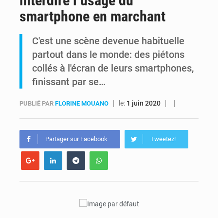
interdire l’usage du
smartphone en marchant
Alerte Ebola à Kinshasa : Un bateau sous haute surveillance accoste à Maluku avec 200 passagers à bord
C'est une scène devenue habituelle
RDC : Christian Bosembe annonce la fermeture imminente de TikTok pour stopper la propagande de l’AFC-M23
partout dans le monde: des piétons
collés à l'écran de leurs smartphones,
finissant par se…
le:
1 juin 2020
PUBLIÉ PAR
FLORINE MOUANO
Partager sur Facebook
Tweetez!