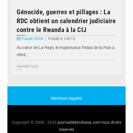
Génocide, guerres et pillages : La
RDC obtient un calendrier judiciaire
contre le Rwanda à la CIJ
5 août 2026
Publié à 14h15
Au cœur de La Haye, le majestueux Palais de la Paix a
vibré…
SAVOIR PLUS
Mentions legales
Copyright © 2008 - 2026
journaldekinshasa.com
tous droits
reservés