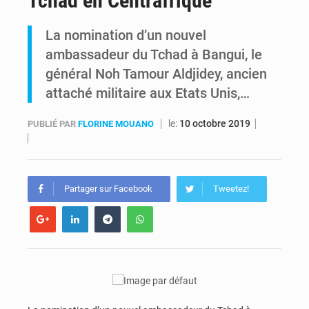
Tchad en Centrafrique
RDC : Raïssa Malu lance les préparatifs d’une Table ronde nationale sur l’éducation inclusive des enfants handicapés
La nomination d’un nouvel
ambassadeur du Tchad à Bangui, le
Shadary et Minaku enfin transférés à l’auditorat militaire après 200 jours d’opacité
général Noh Tamour Aldjidey, ancien
attaché militaire aux Etats Unis,…
le:
10 octobre 2019
PUBLIÉ PAR
FLORINE MOUANO
Partager sur Facebook
Tweetez!