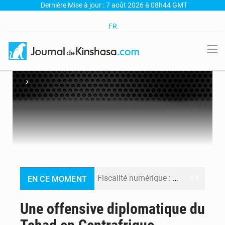
Dernière Mise à jour : 7 août 2026 à 08h44 GMT
FR
›
Fiscalité numérique : Seules les startups bénéficient de l’exonération, mais l’arrêté interministériel reste en vigueur (Mise au point)
EN CE MOMENT
RDC : Kinshasa annonce des analyses croisées après des allégations sur des traces d’uranium dans le cobalt exporté
Une offensive diplomatique du
Comment des milliers d’Africains protègent et font fructifier leur argent avec l’USDT