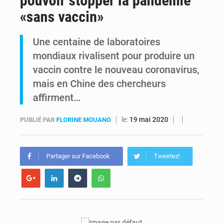
pouvoir stopper la pandémie
«sans vaccin»
Comment des milliers d’Africains protègent et font fructifier leur argent avec l’USDT
Une centaine de laboratoires
RDC : Raïssa Malu lance les préparatifs d’une Table ronde nationale sur l’éducation inclusive des enfants handicapés
mondiaux rivalisent pour produire un
vaccin contre le nouveau coronavirus,
mais en Chine des chercheurs
affirment…
le:
19 mai 2020
PUBLIÉ PAR
FLORINE MOUANO
Partager sur Facebook
Tweetez!