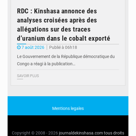
RDC : Kinshasa annonce des
analyses croisées après des
allégations sur des traces
d’uranium dans le cobalt exporté
7 août 2026
Publié à 06h18
Le Gouvernement de la République démocratique du
Congo a réagi à la publication…
SAVOIR PLUS
Mentions legales
Copyright © 2008 - 2026
journaldekinshasa.com
tous droits