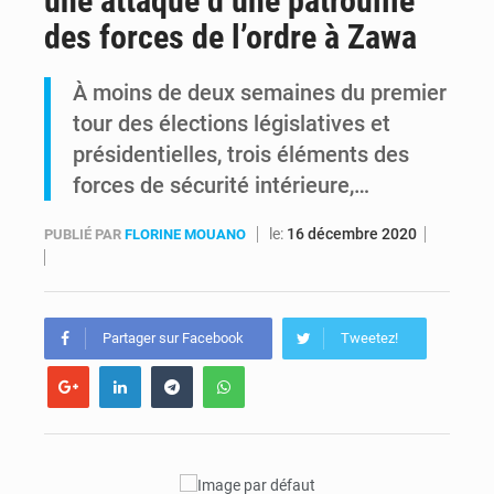
une attaque d’une patrouille
des forces de l’ordre à Zawa
Kinshasa : Le Gouvernement provincial annonce la construction imminente du boulevard Étienne Tshisekedi
À moins de deux semaines du premier
Ebola Bundibugyo : Tshisekedi mobilise le Gouvernement, l’OMS et Africa CDC pour renforcer la riposte
tour des élections législatives et
présidentielles, trois éléments des
forces de sécurité intérieure,…
le:
16 décembre 2020
PUBLIÉ PAR
FLORINE MOUANO
Partager sur Facebook
Tweetez!