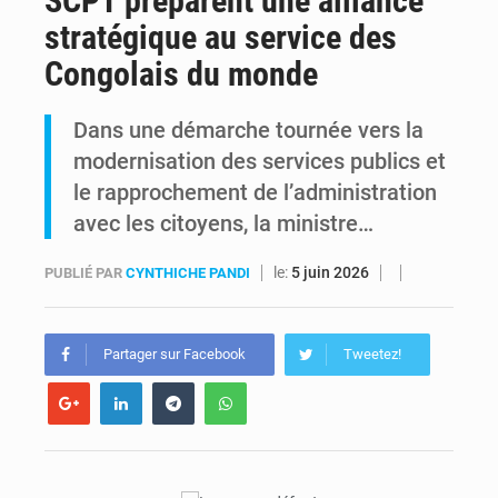
SCPT préparent une alliance
stratégique au service des
RDC : Kinshasa annonce des analyses croisées après des allégations sur des traces d’uranium dans le cobalt exporté
Congolais du monde
Comment des milliers d’Africains protègent et font fructifier leur argent avec l’USDT
Dans une démarche tournée vers la
modernisation des services publics et
le rapprochement de l’administration
avec les citoyens, la ministre…
le:
5 juin 2026
PUBLIÉ PAR
CYNTHICHE PANDI
Partager sur Facebook
Tweetez!