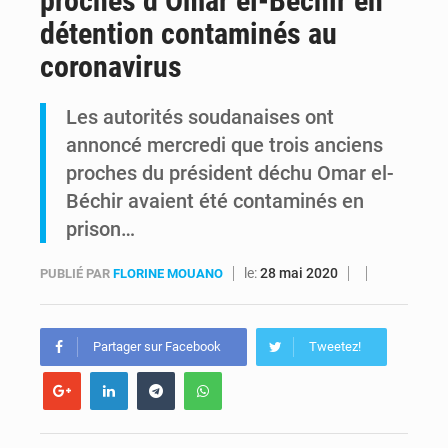
proches d’Omar el-Béchir en
détention contaminés au
Comment des milliers d’Africains protègent et font fructifier leur argent avec l’USDT
coronavirus
RDC : Raïssa Malu lance les préparatifs d’une Table ronde nationale sur l’éducation inclusive des enfants handicapés
Les autorités soudanaises ont
annoncé mercredi que trois anciens
proches du président déchu Omar el-
Béchir avaient été contaminés en
prison…
le:
28 mai 2020
PUBLIÉ PAR
FLORINE MOUANO
Partager sur Facebook
Tweetez!