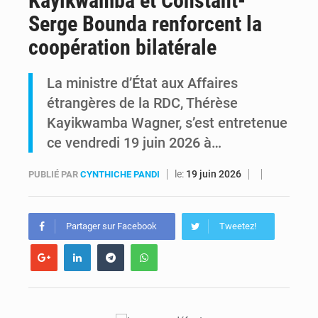
Kayikwamba et Constant-
Serge Bounda renforcent la
Kinshasa : Le Gouvernement provincial annonce la construction imminente du boulevard Étienne Tshisekedi
coopération bilatérale
Ebola Bundibugyo : Tshisekedi mobilise le Gouvernement, l’OMS et Africa CDC pour renforcer la riposte
La ministre d’État aux Affaires
étrangères de la RDC, Thérèse
Kayikwamba Wagner, s’est entretenue
ce vendredi 19 juin 2026 à…
le:
19 juin 2026
PUBLIÉ PAR
CYNTHICHE PANDI
Partager sur Facebook
Tweetez!