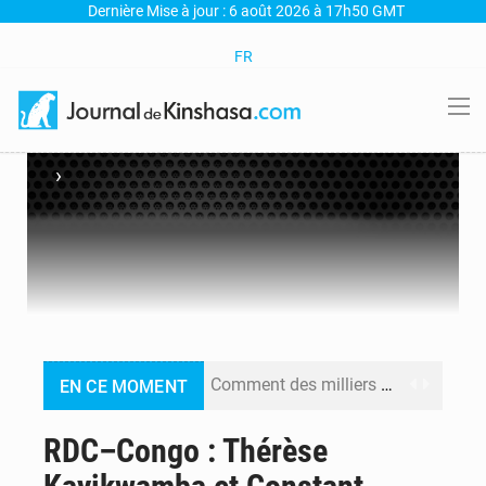
Dernière Mise à jour : 6 août 2026 à 17h50 GMT
FR
›
Comment des milliers d’Africains protègent et font fructifier leur argent avec l’USDT
EN CE MOMENT
RDC : Raïssa Malu lance les préparatifs d’une Table ronde nationale sur l’éducation inclusive des enfants handicapés
RDC–Congo : Thérèse
Shadary et Minaku enfin transférés à l’auditorat militaire après 200 jours d’opacité