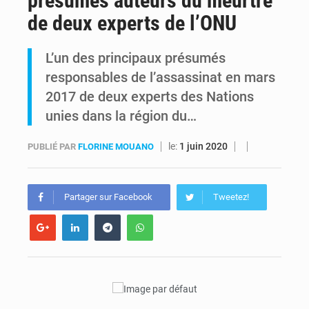
présumés auteurs du meurtre
de deux experts de l’ONU
Ebola Bundibugyo : Tshisekedi mobilise le Gouvernement, l’OMS et Africa CDC pour renforcer la riposte
L’un des principaux présumés
Ebola : Kinshasa renforce son dispositif après l’interception d’un bateau suspect
responsables de l’assassinat en mars
2017 de deux experts des Nations
unies dans la région du…
le:
1 juin 2020
PUBLIÉ PAR
FLORINE MOUANO
Partager sur Facebook
Tweetez!