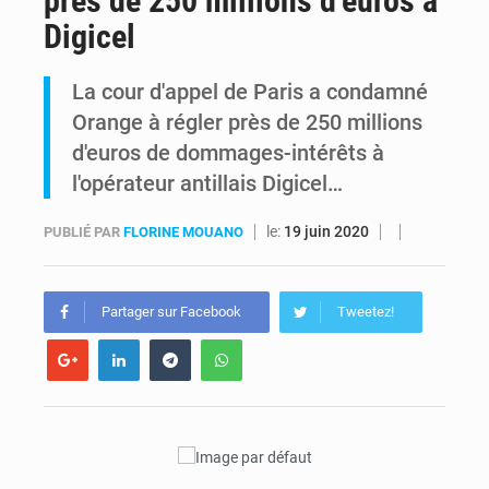
près de 250 millions d’euros à
Digicel
RDC : Kinshasa annonce des analyses croisées après des allégations sur des traces d’uranium dans le cobalt exporté
La cour d'appel de Paris a condamné
Comment des milliers d’Africains protègent et font fructifier leur argent avec l’USDT
Orange à régler près de 250 millions
d'euros de dommages-intérêts à
l'opérateur antillais Digicel…
le:
19 juin 2020
PUBLIÉ PAR
FLORINE MOUANO
Partager sur Facebook
Tweetez!