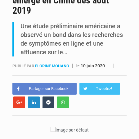
émergé en Chine dès août
2019
RDC : Raïssa Malu lance les préparatifs d’une Table ronde nationale sur l’éducation inclusive des enfants handicapés
Une étude préliminaire américaine a
Shadary et Minaku enfin transférés à l’auditorat militaire après 200 jours d’opacité
observé un bond dans les recherches
de symptômes en ligne et une
affluence sur le…
le:
10 juin 2020
PUBLIÉ PAR
FLORINE MOUANO
Partager sur Facebook
Tweetez!