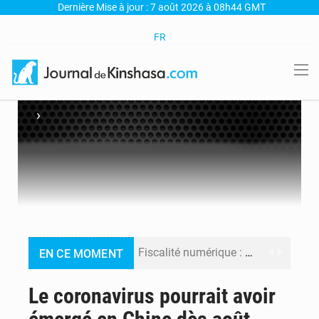
Dernière Mise à jour : 7 août 2026 à 08h44 GMT
FR
›
Fiscalité numérique : Seules les startups bénéficient de l’exonération, mais l’arrêté interministériel reste en vigueur (Mise au point)
EN CE MOMENT
RDC : Kinshasa annonce des analyses croisées après des allégations sur des traces d’uranium dans le cobalt exporté
Le coronavirus pourrait avoir
Comment des milliers d’Africains protègent et font fructifier leur argent avec l’USDT