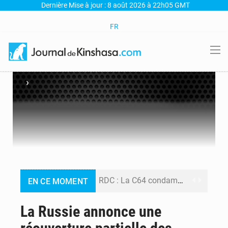
Dernière Mise à jour : 8 août 2026 à 22h05 GMT
FR
›
RDC : La C64 condamne les attaques contre l’opposition et maintient la date butoir du 15 août pour la suite des manifestations
EN CE MOMENT
Processus de Doha : La RDC libère 15 prisonniers et réaffirme sa détermination à respecter ses engagements
La Russie annonce une
Fiscalité numérique : Seules les startups bénéficient de l’exonération, mais l’arrêté interministériel reste en vigueur (Mise au point)