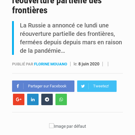
réouverture partielle des
frontières
RDC : Kinshasa annonce des analyses croisées après des allégations sur des traces d’uranium dans le cobalt exporté
La Russie a annoncé ce lundi une
Comment des milliers d’Africains protègent et font fructifier leur argent avec l’USDT
réouverture partielle des frontières,
fermées depuis depuis mars en raison
de la pandémie…
le:
8 juin 2020
PUBLIÉ PAR
FLORINE MOUANO
Partager sur Facebook
Tweetez!