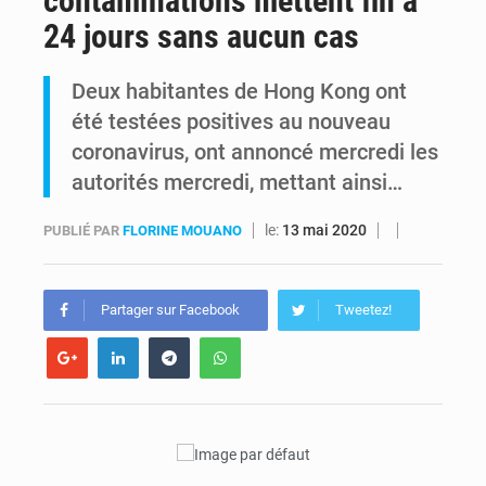
contaminations mettent fin à
24 jours sans aucun cas
Ebola : Kinshasa renforce son dispositif après l’interception d’un bateau suspect
Deux habitantes de Hong Kong ont
FRIVAO : le procès du détournement de 325 millions de dollars reporté à la mi-août
été testées positives au nouveau
coronavirus, ont annoncé mercredi les
autorités mercredi, mettant ainsi…
le:
13 mai 2020
PUBLIÉ PAR
FLORINE MOUANO
Partager sur Facebook
Tweetez!