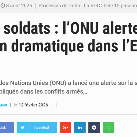
8 août 2026
Processus de Doha : La RDC libère 15 prisonniers et réaffirme sa déterminatio
7 août 2026
Fiscalité numérique : Seules les startups bénéficient de l’exonération, mais l’arrêté interministé
 soldats : l’ONU alerte
7 août 2026
RDC : Kinshasa annonce des analyses croisées après des allégations sur des traces d
on dramatique dans l’E
6 août 2026
Comment des milliers d’Africains protègent et font fructifier
6 août 2026
RDC : Raïssa Malu lance les préparatifs d’une Table ronde nationale sur l’éducation
des Nations Unies (ONU) a lancé une alerte sur la s
pliqués dans les conflits armés,…
le:
12 février 2026
ANDI
book
Tweetez!