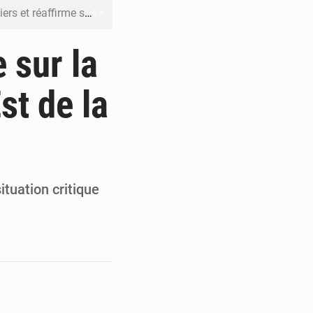
n à respecter ses engagements
riel reste en vigueur (Mise au point)
 sur la
’uranium dans le cobalt exporté
st de la
 leur argent avec l’USDT
 inclusive des enfants handicapés
ituation critique