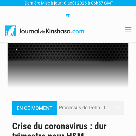
Dernière Mise à jour : 8 août 2026 à 06h57 GMT
FR
›
Processus de Doha : La RDC libère 15 prisonniers et réaffirme sa détermination à respecter ses engagements
EN CE MOMENT
Fiscalité numérique : Seules les startups bénéficient de l’exonération, mais l’arrêté interministériel reste en vigueur (Mise au point)
Crise du coronavirus : dur
RDC : Kinshasa annonce des analyses croisées après des allégations sur des traces d’uranium dans le cobalt exporté