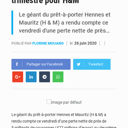
trimestre pour H&M
Comment des milliers d’Africains protègent et font fructifier leur argent avec l’USDT
Le géant du prêt-à-porter Hennes et
Mauritz (H & M) a rendu compte ce
RDC : Raïssa Malu lance les préparatifs d’une Table ronde nationale sur l’éducation inclusive des enfants handicapés
vendredi d'une perte nette de près…
le:
26 juin 2020
PUBLIÉ PAR
FLORINE MOUANO
Partager sur Facebook
Tweetez!
Le géant du prêt-à-porter Hennes et Mauritz (H & M) a
rendu compte ce vendredi d’une perte nette de près de
5 milliards de couronnes (477 millions d’euros) au deuxième