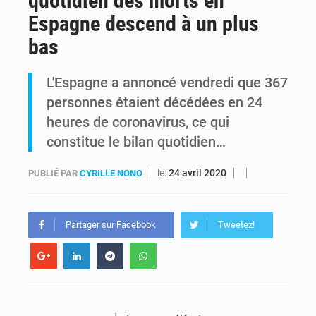
quotidien des morts en
Espagne descend à un plus
Ebola Bundibugyo : Tshisekedi mobilise le Gouvernement, l’OMS et Africa CDC pour renforcer la riposte
bas
Ebola : Kinshasa renforce son dispositif après l’interception d’un bateau suspect
L'Espagne a annoncé vendredi que 367
personnes étaient décédées en 24
heures de coronavirus, ce qui
constitue le bilan quotidien…
le:
24 avril 2020
PUBLIÉ PAR
CYRILLE NONO
Partager sur Facebook
Tweetez!