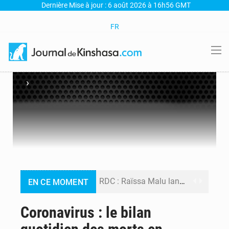
Dernière Mise à jour : 6 août 2026 à 16h56 GMT
FR
›
RDC : Raïssa Malu lance les préparatifs d’une Table ronde nationale sur l’éducation inclusive des enfants handicapés
EN CE MOMENT
Shadary et Minaku enfin transférés à l’auditorat militaire après 200 jours d’opacité
Coronavirus : le bilan
Kinshasa : Le Gouvernement provincial annonce la construction imminente du boulevard Étienne Tshisekedi