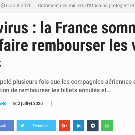
6 août 2026
Comment des milliers d’Africains protègent et font fructifier
6 août 2026
RDC : Raïssa Malu lance les préparatifs d’une Table ronde nationale sur l’éducation
irus : la France som
6 août 2026
Shadary et Minaku enfin transférés à l’auditorat militaire ap
 faire rembourser les 
6 août 2026
Kinshasa : Le Gouvernement provincial annonce la construction imminente du 
s
6 août 2026
Ebola Bundibugyo : Tshisekedi mobilise le Gouvernement, l’OMS et Africa C
ppelé plusieurs fois que les compagnies aériennes
ation de rembourser les billets annulés et…
le:
2 juillet 2020
UANO
book
Tweetez!