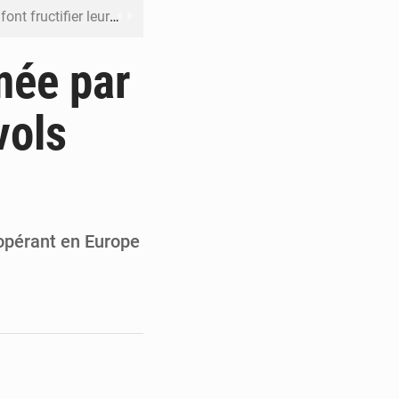
 leur argent avec l’USDT
 inclusive des enfants handicapés
mée par
rès 200 jours d’opacité
vols
boulevard Étienne Tshisekedi
DC pour renforcer la riposte
 opérant en Europe