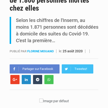
de 1.800 personnes mortes
chez elles
Kinshasa : Le Gouvernement provincial annonce la construction imminente du boulevard Étienne Tshisekedi
Selon les chiffres de l'Inserm, au
Ebola Bundibugyo : Tshisekedi mobilise le Gouvernement, l’OMS et Africa CDC pour renforcer la riposte
moins 1.871 personnes sont décédées
à domicile des suites du Covid-19.
C'est la première…
le:
25 août 2020
PUBLIÉ PAR
FLORINE MOUANO
Partager sur Facebook
Tweetez!