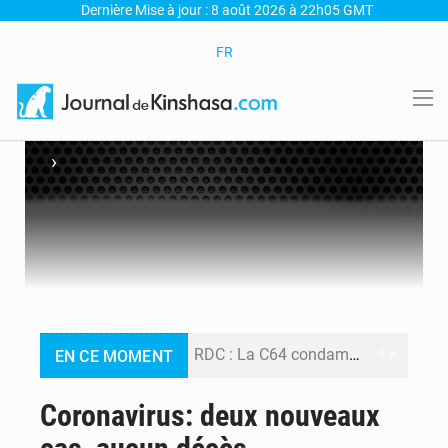
Dernière Mise à jour : 8 août 2026 à 22h05 GMT
FR
›
RDC : La C64 condamne les attaques contre l’opposition et maintient la date butoir du 15 août pour la suite des manifestations
EN CE MOMENT
Processus de Doha : La RDC libère 15 prisonniers et réaffirme sa détermination à respecter ses engagements
Coronavirus: deux nouveaux
Fiscalité numérique : Seules les startups bénéficient de l’exonération, mais l’arrêté interministériel reste en vigueur (Mise au point)