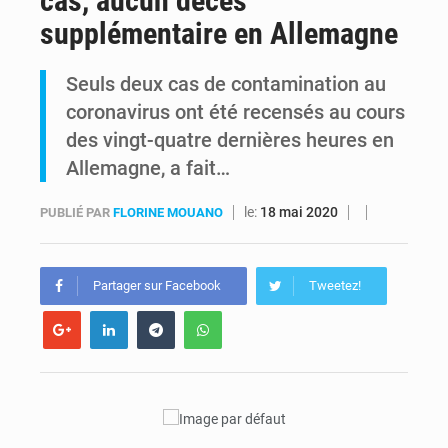
cas, aucun décès
supplémentaire en Allemagne
RDC : Kinshasa annonce des analyses croisées après des allégations sur des traces d’uranium dans le cobalt exporté
Seuls deux cas de contamination au
Comment des milliers d’Africains protègent et font fructifier leur argent avec l’USDT
coronavirus ont été recensés au cours
des vingt-quatre dernières heures en
Allemagne, a fait…
le:
18 mai 2020
PUBLIÉ PAR
FLORINE MOUANO
Partager sur Facebook
Tweetez!