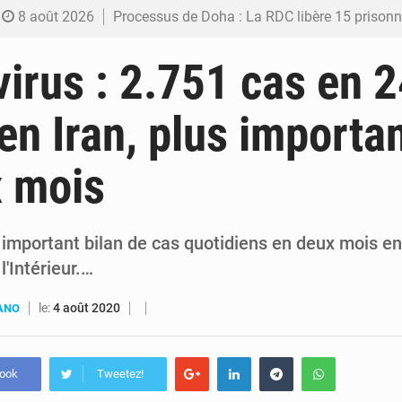
8 août 2026
Processus de Doha : La RDC libère 15 prisonniers et réaffirme sa déterminatio
7 août 2026
Fiscalité numérique : Seules les startups bénéficient de l’exonération, mais l’arrêté interministé
irus : 2.751 cas en 
7 août 2026
RDC : Kinshasa annonce des analyses croisées après des allégations sur des traces d
en Iran, plus importan
6 août 2026
Comment des milliers d’Africains protègent et font fructifier
x mois
6 août 2026
RDC : Raïssa Malu lance les préparatifs d’une Table ronde nationale sur l’éducation
us important bilan de cas quotidiens en deux mois e
l'Intérieur.…
le:
4 août 2020
UANO
book
Tweetez!