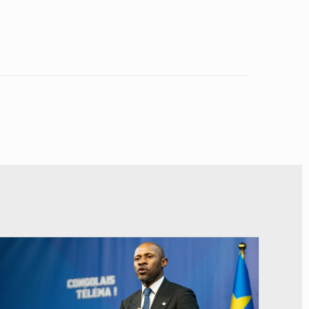
© Ouragan.cd