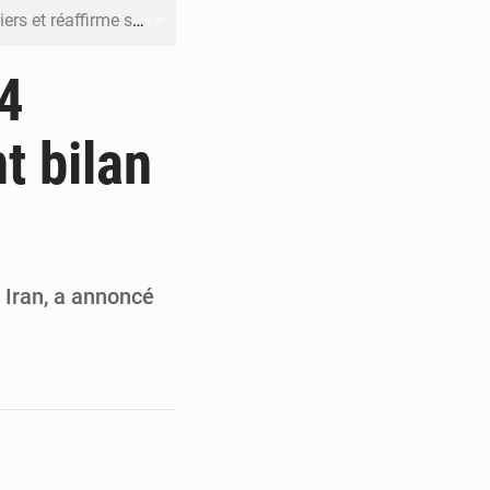
n à respecter ses engagements
riel reste en vigueur (Mise au point)
24
’uranium dans le cobalt exporté
t bilan
 leur argent avec l’USDT
 inclusive des enfants handicapés
n Iran, a annoncé