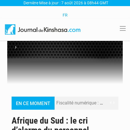
Dernière Mise à jour : 7 août 2026 à 08h44 GMT
FR
›
Fiscalité numérique : Seules les startups bénéficient de l’exonération, mais l’arrêté interministériel reste en vigueur (Mise au point)
EN CE MOMENT
RDC : Kinshasa annonce des analyses croisées après des allégations sur des traces d’uranium dans le cobalt exporté
Afrique du Sud : le cri
Comment des milliers d’Africains protègent et font fructifier leur argent avec l’USDT