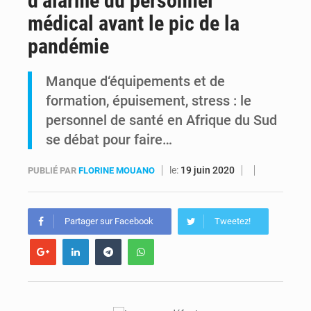
d’alarme du personnel
médical avant le pic de la
RDC : Raïssa Malu lance les préparatifs d’une Table ronde nationale sur l’éducation inclusive des enfants handicapés
pandémie
Shadary et Minaku enfin transférés à l’auditorat militaire après 200 jours d’opacité
Manque d‘équipements et de
formation, épuisement, stress : le
personnel de santé en Afrique du Sud
se débat pour faire…
le:
19 juin 2020
PUBLIÉ PAR
FLORINE MOUANO
Partager sur Facebook
Tweetez!