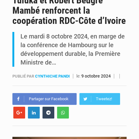
Tuluka et Robert Beugré
Mambé renforcent la
RDC : Kinshasa annonce des analyses croisées après des allégations sur des traces d’uranium dans le cobalt exporté
coopération RDC-Côte d’Ivoire
Comment des milliers d’Africains protègent et font fructifier leur argent avec l’USDT
Le mardi 8 octobre 2024, en marge de
la conférence de Hambourg sur le
développement durable, la Première
Ministre de…
le:
9 octobre 2024
PUBLIÉ PAR
CYNTHICHE PANDI
Partager sur Facebook
Tweetez!