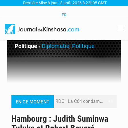
Dernière Mise à jour : 8 août 2026 à 22h05 GMT
FR
Politique
›
Diplomatie
,
Politique
RDC : La C64 condamne les attaques contre l’opposition et maintient la date butoir du 15 août pour la suite des manifestations
EN CE MOMENT
Processus de Doha : La RDC libère 15 prisonniers et réaffirme sa détermination à respecter ses engagements
Hambourg : Judith Suminwa
Fiscalité numérique : Seules les startups bénéficient de l’exonération, mais l’arrêté interministériel reste en vigueur (Mise au point)