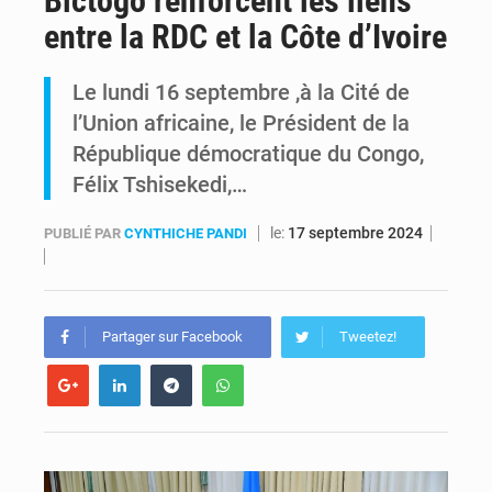
Bictogo renforcent les liens
entre la RDC et la Côte d’Ivoire
Comment des milliers d’Africains protègent et font fructifier leur argent avec l’USDT
Le lundi 16 septembre ,à la Cité de
RDC : Raïssa Malu lance les préparatifs d’une Table ronde nationale sur l’éducation inclusive des enfants handicapés
l’Union africaine, le Président de la
République démocratique du Congo,
Félix Tshisekedi,…
le:
17 septembre 2024
PUBLIÉ PAR
CYNTHICHE PANDI
Partager sur Facebook
Tweetez!