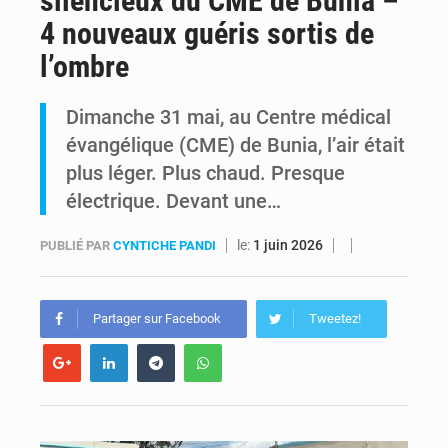
silencieux du CME de Bunia –
4 nouveaux guéris sortis de
Alerte Ebola à Kinshasa : Un bateau sous haute surveillance accoste à Maluku avec 200 passagers à bord
l’ombre
RDC : Christian Bosembe annonce la fermeture imminente de TikTok pour stopper la propagande de l’AFC-M23
Dimanche 31 mai, au Centre médical
évangélique (CME) de Bunia, l’air était
plus léger. Plus chaud. Presque
électrique. Devant une…
le:
1 juin 2026
PUBLIÉ PAR
CYNTICHE PANDI
Partager sur Facebook
Tweetez!