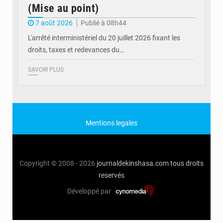
(Mise au point)
7 août 2026
Publié à 08h44
L'arrêté interministériel du 20 juillet 2026 fixant les
droits, taxes et redevances du…
SAVOIR PLUS
Mentions legales
Copyright © 2008 - 2026
journaldekinshasa.com
tous droits
reservés
Développé par