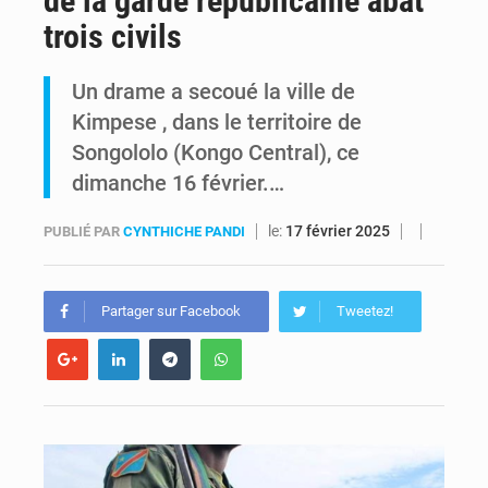
de la garde républicaine abat
trois civils
RDC : Kinshasa annonce des analyses croisées après des allégations sur des traces d’uranium dans le cobalt exporté
Un drame a secoué la ville de
Comment des milliers d’Africains protègent et font fructifier leur argent avec l’USDT
Kimpese , dans le territoire de
Songololo (Kongo Central), ce
dimanche 16 février.…
le:
17 février 2025
PUBLIÉ PAR
CYNTHICHE PANDI
Partager sur Facebook
Tweetez!