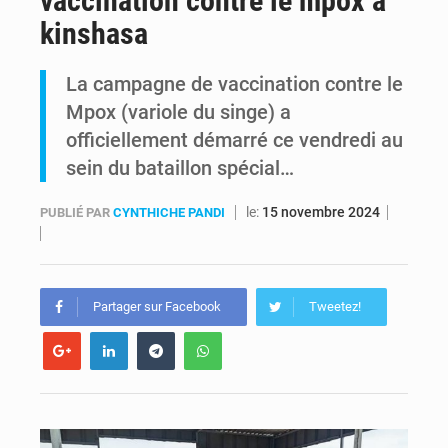
vaccination contre le mpox à
kinshasa
RDC : Kinshasa annonce des analyses croisées après des allégations sur des traces d’uranium dans le cobalt exporté
La campagne de vaccination contre le
Comment des milliers d’Africains protègent et font fructifier leur argent avec l’USDT
Mpox (variole du singe) a
officiellement démarré ce vendredi au
sein du bataillon spécial…
le:
15 novembre 2024
PUBLIÉ PAR
CYNTHICHE PANDI
Partager sur Facebook
Tweetez!