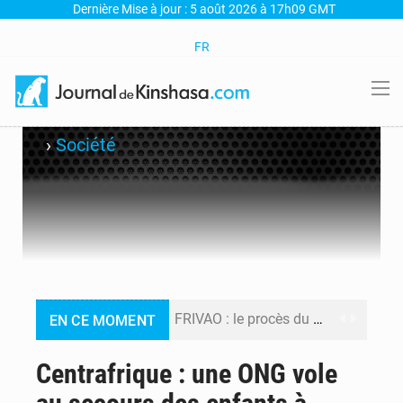
Dernière Mise à jour : 5 août 2026 à 17h09 GMT
FR
›
Société
FRIVAO : le procès du détournement de 325 millions de dollars reporté à la mi-août
EN CE MOMENT
FIFA : sous pression, Gianni Infantino convoque une réunion de crise au Maroc après l’échec de son projet de réforme
Centrafrique : une ONG vole
Génocide, guerres et pillages : La RDC obtient un calendrier judiciaire contre le Rwanda à la CIJ