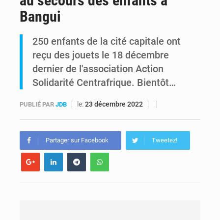
au secours des enfants à
Bangui
Alerte Ebola à Kinshasa : Un bateau sous haute surveillance accoste à Maluku avec 200 passagers à bord
250 enfants de la cité capitale ont
RDC : Christian Bosembe annonce la fermeture imminente de TikTok pour stopper la propagande de l’AFC-M23
reçu des jouets le 18 décembre
dernier de l'association Action
Solidarité Centrafrique. Bientôt…
le:
23 décembre 2022
PUBLIÉ PAR
JDB
Partager sur Facebook
Tweetez!