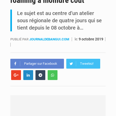
roaming à moindre coût
Kinshasa : Le Gouvernement provincial annonce la construction imminente du boulevard Étienne Tshisekedi
Le sujet est au centre d’un atelier
sous régionale de quatre jours qui se
Ebola Bundibugyo : Tshisekedi mobilise le Gouvernement, l’OMS et Africa CDC pour renforcer la riposte
tient depuis le 08 octobre à…
le:
9 octobre 2019
PUBLIÉ PAR
JOURNALDEBANGUI.COM
Partager sur Facebook
Tweetez!