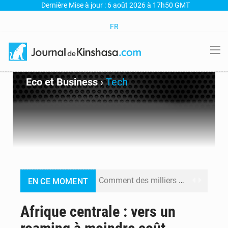
Dernière Mise à jour : 6 août 2026 à 17h50 GMT
FR
Eco et Business
›
Tech
Comment des milliers d’Africains protègent et font fructifier leur argent avec l’USDT
EN CE MOMENT
RDC : Raïssa Malu lance les préparatifs d’une Table ronde nationale sur l’éducation inclusive des enfants handicapés
Afrique centrale : vers un
Shadary et Minaku enfin transférés à l’auditorat militaire après 200 jours d’opacité