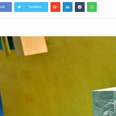
book
Tweetez!