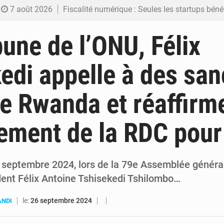
7 août 2026
Fiscalité numérique : Seules les startups bénéficient de l’exonération, mais l’arrêté interministé
7 août 2026
RDC : Kinshasa annonce des analyses croisées après des allégations sur des traces d
bune de l’ONU, Félix
6 août 2026
Comment des milliers d’Africains protègent et font fructifier
edi appelle à des san
6 août 2026
RDC : Raïssa Malu lance les préparatifs d’une Table ronde nationale sur l’éducation
le Rwanda et réaffirm
6 août 2026
Shadary et Minaku enfin transférés à l’auditorat militaire ap
ement de la RDC pour 
 septembre 2024, lors de la 79e Assemblée généra
ident Félix Antoine Tshisekedi Tshilombo…
le:
26 septembre 2024
ANDI