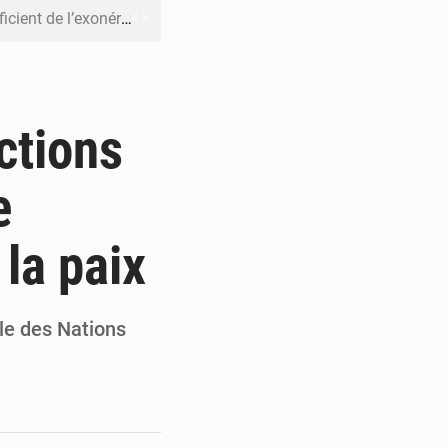
riel reste en vigueur (Mise au point)
’uranium dans le cobalt exporté
 leur argent avec l’USDT
ctions
 inclusive des enfants handicapés
e
rès 200 jours d’opacité
la paix
le des Nations