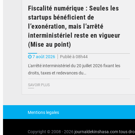
Fiscalité numérique : Seules les
startups bénéficient de
l’exonération, mais l’arrêté
interministériel reste en vigueur
(Mise au point)
7 août 2026
Publié à 08h44
L'arrêté interministériel du 20 juillet 2026 fixant les
droits, taxes et redevances du…
SAVOIR PLUS
Mentions legales
Copyright © 2008 - 2026
journaldekinshasa.com
tous dro