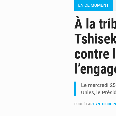
EN CE MOMENT
À la tri
Tshisek
contre 
l’engag
Le mercredi 25
Unies, le Prés
PUBLIÉ PAR
CYNTHICHE P