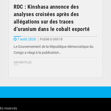
RDC : Kinshasa annonce des
analyses croisées après des
allégations sur des traces
d’uranium dans le cobalt exporté
7 août 2026
Publié à 06h18
Le Gouvernement de la République démocratique du
Congo a réagi à la publication…
SAVOIR PLUS
its reservés