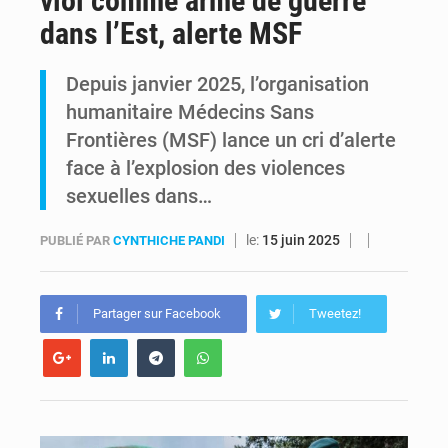
viol comme arme de guerre
dans l’Est, alerte MSF
FRIVAO : le procès du détournement de 325 millions de dollars reporté à la mi-août
Depuis janvier 2025, l’organisation
FIFA : sous pression, Gianni Infantino convoque une réunion de crise au Maroc après l’échec de son projet de réforme
humanitaire Médecins Sans
Frontières (MSF) lance un cri d’alerte
face à l’explosion des violences
sexuelles dans…
le:
15 juin 2025
PUBLIÉ PAR
CYNTHICHE PANDI
Partager sur Facebook
Tweetez!