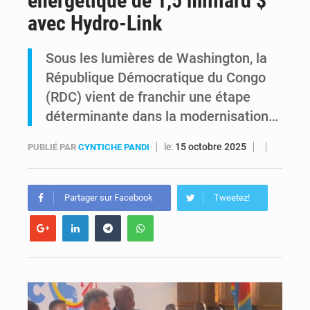
énergétique de 1,5 milliard $
avec Hydro-Link
Alerte Ebola à Kinshasa : Un bateau sous haute surveillance accoste à Maluku avec 200 passagers à bord
Sous les lumières de Washington, la
RDC : Christian Bosembe annonce la fermeture imminente de TikTok pour stopper la propagande de l’AFC-M23
République Démocratique du Congo
(RDC) vient de franchir une étape
déterminante dans la modernisation…
le:
15 octobre 2025
PUBLIÉ PAR
CYNTICHE PANDI
Partager sur Facebook
Tweetez!