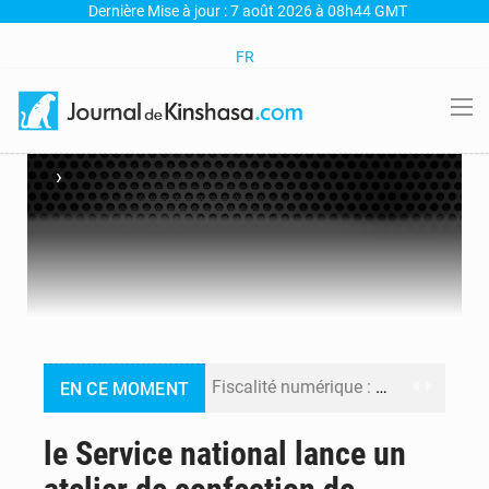
Dernière Mise à jour : 7 août 2026 à 08h44 GMT
FR
›
Fiscalité numérique : Seules les startups bénéficient de l’exonération, mais l’arrêté interministériel reste en vigueur (Mise au point)
EN CE MOMENT
RDC : Kinshasa annonce des analyses croisées après des allégations sur des traces d’uranium dans le cobalt exporté
le Service national lance un
Comment des milliers d’Africains protègent et font fructifier leur argent avec l’USDT