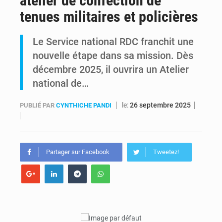
atelier de confection de
tenues militaires et policières
RDC : Raïssa Malu lance les préparatifs d’une Table ronde nationale sur l’éducation inclusive des enfants handicapés
Le Service national RDC franchit une
Shadary et Minaku enfin transférés à l’auditorat militaire après 200 jours d’opacité
nouvelle étape dans sa mission. Dès
décembre 2025, il ouvrira un Atelier
national de…
le:
26 septembre 2025
PUBLIÉ PAR
CYNTHICHE PANDI
Partager sur Facebook
Tweetez!